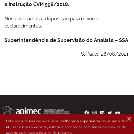
a Instrução CVM 598/2018.
Nos colocamos a disposição para maiores
esclarecimentos.
Superintendência de Supervisão do Analista – SSA
S. Paulo, 28/08/2021.
×
Este website usa cookies para melhorar a experiência do usuário. Ao
utilizar o nosso website, estará a concordar com todos os cookies de
Rua Líbero Badaró, 300 - 2º andar Cep: 01008-000 - São
acordo com nossa Política de Cookies.