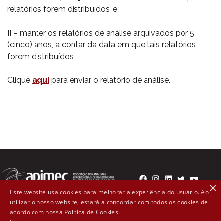
relatórios forem distribuídos; e
II – manter os relatórios de análise arquivados por 5
(cinco) anos, a contar da data em que tais relatórios
forem distribuídos.
Clique
aqui
para enviar o relatório de análise.
×
Este website usa cookies para melhorar a experiência do usuário. Ao
utilizar o nosso website, estará a concordar com todos os cookies de
Rua Líbero Badaró, 300 - 2º andar Cep: 01008-000 - São
acordo com nossa Política de Cookies.