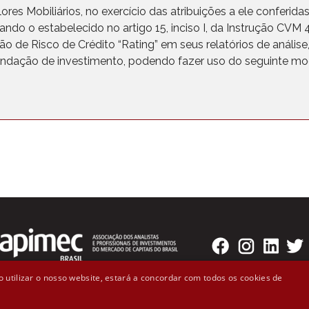
es Mobiliários, no exercício das atribuições a ele conferidas p
ando o estabelecido no artigo 15, inciso I, da Instrução CV
ação de Risco de Crédito “Rating” em seus relatórios de análi
ndação de investimento, podendo fazer uso do seguinte mo
 utilizar o nosso website, estará a concordar com todos os cookies de
o Badaró, 300 - 2º andar Cep: 01008-000 - São Paulo, SP (11)