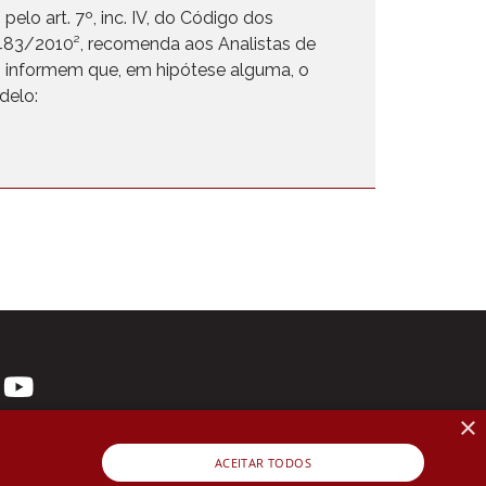
elo art. 7º, inc. IV, do Código dos
M 483/2010², recomenda aos Analistas de
se, informem que, em hipótese alguma, o
delo:
×
ACEITAR TODOS
 3107-1571