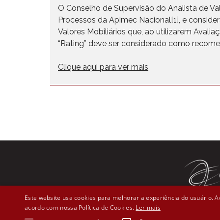
O Conselho de Supervisão do Analista de Valor
Processos da Apimec Nacional[1], e consider
Valores Mobiliários que, ao utilizarem Avali
“Rating” deve ser considerado como recome
Clique aqui para ver mais
Este website usa cookies para melhorar a experiência do usuário. Ao
acordo com nossa Política de Cookies.
Ler mais
Rua Líber