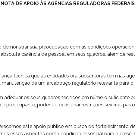
NOTA DE APOIO ÀS AGÊNCIAS REGULADORAS FEDERAIS
ico demonstrar sua preocupação com as condições operacion
 absoluta carência de pessoal em seus quadros, além de rest
iança técnica que as entidades ora subscritoras têm nas agên
manutenção de um arcabouço regulatório relevante para o d
 em adequar os seus quadros técnicos em número suficiente 
a e preocupante, podendo ocasionar restrições severas para 
reçamos este apoio público em busca do fortalecimento de
amos esses aspectos como condição essencial para o cresci