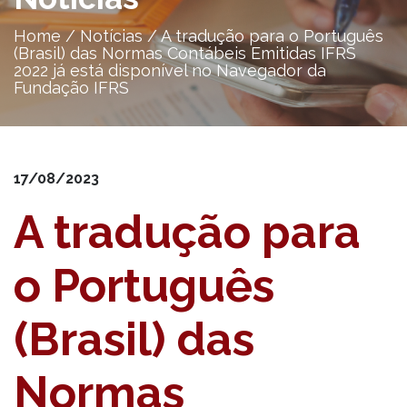
Home
/
Notícias
/
A tradução para o Português
(Brasil) das Normas Contábeis Emitidas IFRS
2022 já está disponível no Navegador da
Fundação IFRS
17/08/2023
A tradução para
o Português
(Brasil) das
Normas