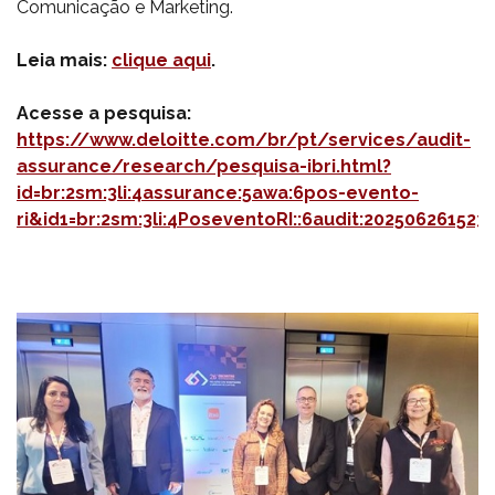
Comunicação e Marketing.
Leia mais:
clique aqui
.
Acesse a pesquisa:
https://www.deloitte.com/br/pt/services/audit-
assurance/research/pesquisa-ibri.html?
id=br:2sm:3li:4assurance:5awa:6pos-evento-
ri&id1=br:2sm:3li:4PoseventoRI::6audit:20250626