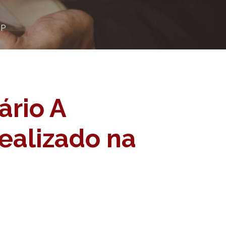
SP
ário A
realizado na