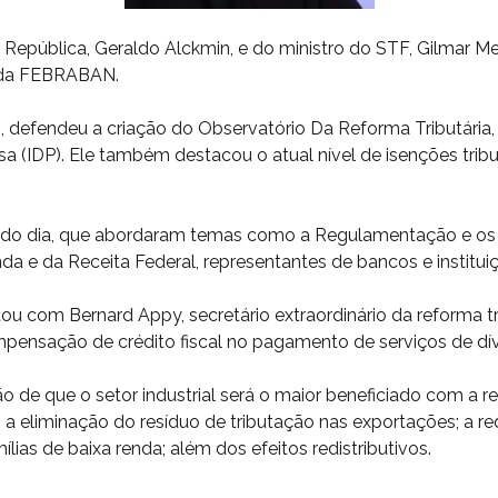
a República, Geraldo Alckmin, e do ministro do STF, Gilmar
e da FEBRABAN.
, defendeu a criação do Observatório Da Reforma Tributária, 
a (IDP). Ele também destacou o atual nível de isenções trib
o do dia, que abordaram temas como a Regulamentação e os
nda e da Receita Federal, representantes de bancos e institu
u com Bernard Appy, secretário extraordinário da reforma trib
pensação de crédito fiscal no pagamento de serviços de dív
 de que o setor industrial será o maior beneficiado com a r
o; a eliminação do resíduo de tributação nas exportações; a r
as de baixa renda; além dos efeitos redistributivos.