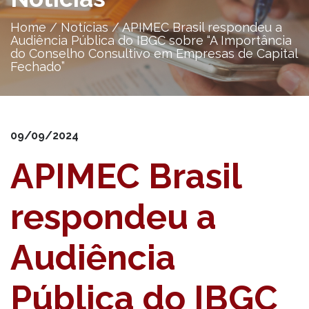
Home
/
Notícias
/
APIMEC Brasil respondeu a
Audiência Pública do IBGC sobre “A Importância
do Conselho Consultivo em Empresas de Capital
Fechado”
09/09/2024
APIMEC Brasil
respondeu a
Audiência
Pública do IBGC