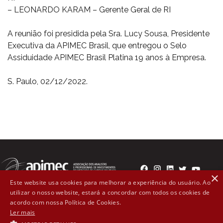
– LEONARDO KARAM – Gerente Geral de RI
A reunião foi presidida pela Sra. Lucy Sousa, Presidente
Executiva da APIMEC Brasil, que entregou o Selo
Assiduidade APIMEC Brasil Platina 19 anos à Empresa.
S. Paulo, 02/12/2022.
×
Este website usa cookies para melhorar a experiência do usuário. Ao
utilizar o nosso website, estará a concordar com todos os cookies de
Rua Líbero Badaró, 300 - 2º andar Cep: 01008-000 - São
acordo com nossa Política de Cookies.
Ler mais
Paulo, SP (11) 3107-1571