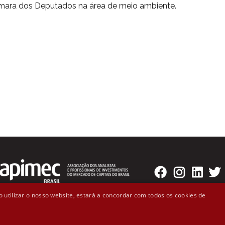
âmara dos Deputados na área de meio ambiente.
 utilizar o nosso website, estará a concordar com todos os cookies de
o Badaró, 300 - 2º andar Cep: 01008-000 - São Paulo, SP (11)