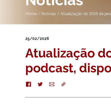
Notícias
Home
/
Notícias
/
Atualização do ISSB de jane
25/02/2026
Atualização do
podcast, dispo
Facebook
Twitter
E-
Copy
mail