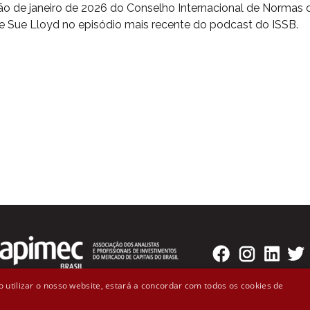
ão de janeiro de 2026 do Conselho Internacional de Normas 
e Sue Lloyd no episódio mais recente do podcast do ISSB.
 utilizar o nosso website, estará a concordar com todos os cookies de
o Badaró, 300 - 2º andar Cep: 01008-000 - São Paulo, SP (11)