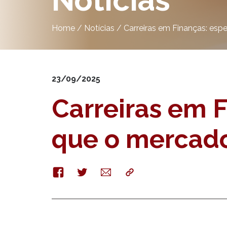
Notícias
Home
/
Notícias
/
Carreiras em Finanças: esp
23/09/2025
Carreiras em F
que o mercado
Facebook
Twitter
E-
Copy
mail