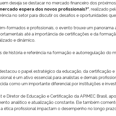
uem deseja se destacar no mercado financeiro dos próximos 
 mercado espera dos novos profissionais?”
, realizado pe
rência no setor para discutir os desafios e oportunidades qu
ém-formados e profissionais, o evento trouxe um panorama
rtamentais até a importância de certificações e da formaç
lizado e dinâmico.
 de história e referência na formação e autorregulação do m
 destacou o papel estratégico da educação, da certificação e
sional é um ativo essencial para analistas e demais profissio
ida como um importante diferencial por instituições e invest
st e Diretor de Educação e Certificação da APIMEC Brasil, ap
nto analítico e atualização constante. Ele também comento
a ética profissional impactam o desempenho no longo prazo