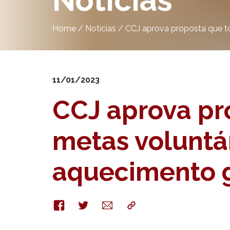
Notícias
Home
/
Notícias
/
CCJ aprova proposta que to
11/01/2023
CCJ aprova pr
metas voluntár
aquecimento 
Facebook
Twitter
E-
Copy
mail