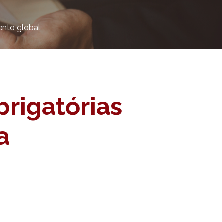
ento global
rigatórias
a