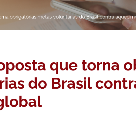
rna obrigatórias metas voluntárias do Brasil contra aquecim
oposta que torna ob
ias do Brasil contr
global