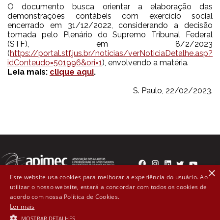
O documento busca orientar a elaboração das
demonstrações contábeis com exercício social
encerrado em 31/12/2022, considerando a decisão
tomada pelo Plenário do Supremo Tribunal Federal
(STF), em 8/2/2023
(
https://portal.stf.jus.br/noticias/verNoticiaDetalhe.asp?
idConteudo=501996&ori=1
), envolvendo a matéria.
Leia mais:
clique aqui
.
S. Paulo, 22/02/2023.
×
Este website usa cookies para melhorar a experiência do usuário. Ao
utilizar o nosso website, estará a concordar com todos os cookies de
Rua Líbero Badaró, 300 - 2º andar Cep: 01008-000 - São
acordo com nossa Política de Cookies.
Ler mais
Paulo, SP (11) 3107-1571
MOSTRAR DETALHES