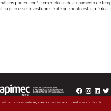
climáticos podem confiar em métricas de alinhamento de tem
ica para esses investidores é até que ponto estas métricas
 utilizar o nosso website, estará a concordar com todos os cookies de
o Badaró, 300 - 2º andar Cep: 01008-000 - São Paulo, SP (11)