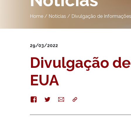
Notícias
Home
/
Notícias
/
Divulgação de Informações
29/03/2022
Divulgação de
EUA
Facebook
Twitter
E-
Copy
mail