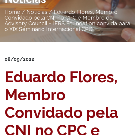
Home
/
Notícias
/
Eduardo Flores, Membro
Convidado pela CNI no CPC e Membro do
Advisory Council – IFRS Foundation convida para
o XIX Seminário Internacional CPC
08/09/2022
Eduardo Flores,
Membro
Convidado pela
CNI no CPC e