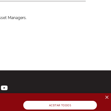
sset Managers.
×
ACEITAR TODOS
 3107-1571