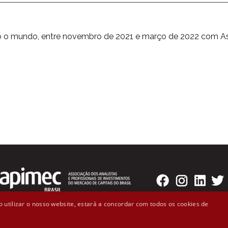
odo o mundo, entre novembro de 2021 e março de 2022 com A
 utilizar o nosso website, estará a concordar com todos os cookies de
o Badaró, 300 - 2º andar Cep: 01008-000 - São Paulo, SP (11)