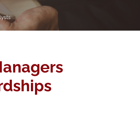
lysts
 Managers
rdships