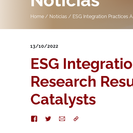
Notícias
Home
/
Notícias
/
ESG Integration Practices 
13/10/2022
ESG Integrati
Research Resul
Catalysts
Facebook
Twitter
E-
Copy
mail