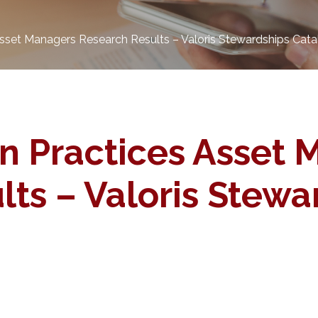
Asset Managers Research Results – Valoris Stewardships Cata
on Practices Asset
ts – Valoris Stewa