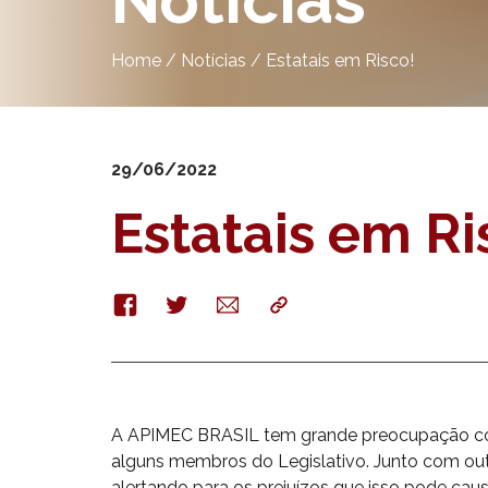
Notícias
Home
/
Notícias
/
Estatais em Risco!
29/06/2022
Estatais em Ri
Facebook
Twitter
E-
Copy
mail
A APIMEC BRASIL tem grande preocupação com
alguns membros do Legislativo. Junto com out
alertando para os prejuízos que isso pode caus