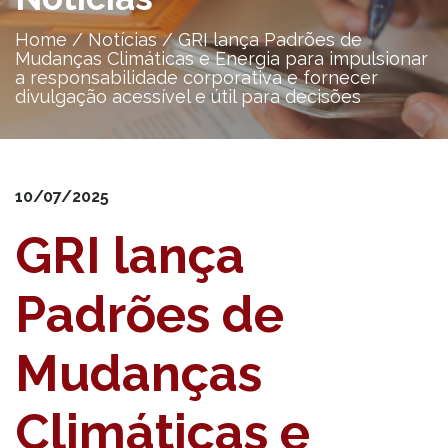
Home
/
Notícias
/
GRI lança Padrões de
Mudanças Climáticas e Energia para impulsionar
a responsabilidade corporativa e fornecer
divulgação acessível e útil para decisões
10/07/2025
GRI lança
Padrões de
Mudanças
Climáticas e