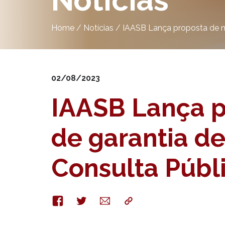
Notícias
Home
/
Notícias
/
IAASB Lança proposta de no
02/08/2023
IAASB Lança p
de garantia d
Consulta Públ
Facebook
Twitter
E-
Copy
mail