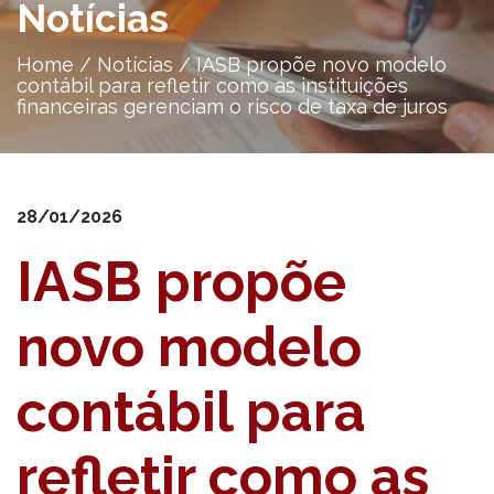
Notícias
Home
/
Notícias
/
IASB propõe novo modelo
contábil para refletir como as instituições
financeiras gerenciam o risco de taxa de juros
28/01/2026
IASB propõe
novo modelo
contábil para
refletir como as