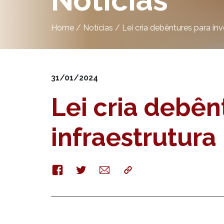
Notícias
Home
/
Notícias
/
Lei cria debêntures para in
31/01/2024
Lei cria debê
infraestrutura
Facebook
Twitter
E-
Copy
mail