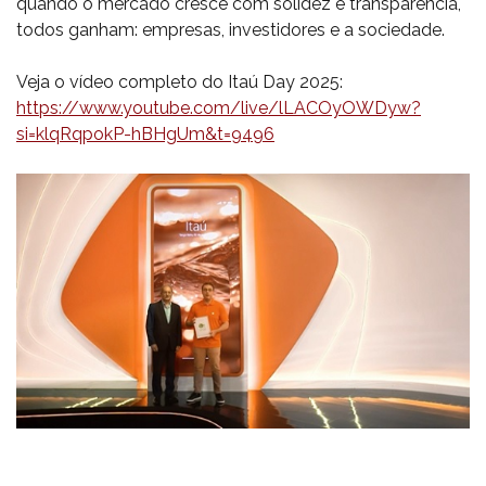
quando o mercado cresce com solidez e transparência,
todos ganham: empresas, investidores e a sociedade.
Veja o vídeo completo do Itaú Day 2025:
https://www.youtube.com/live/lLACOyOWDyw?
si=klqRqpokP-hBHgUm&t=9496