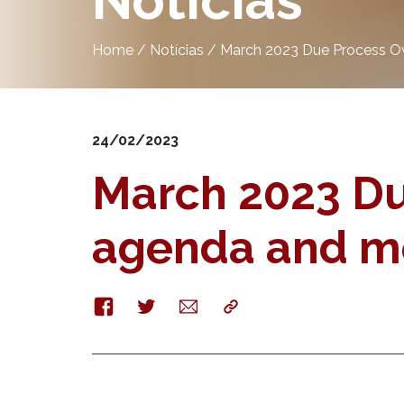
Notícias
Home
/
Notícias
/
March 2023 Due Process Ov
24/02/2023
March 2023 Du
agenda and me
Facebook
Twitter
E-
Copy
mail