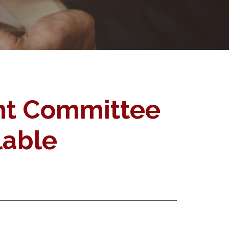
ht Committee
lable