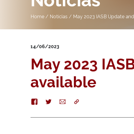
Notícias
Home
/
Notícias
/
May 2023 IASB Update and
14/06/2023
May 2023 IAS
available
Facebook
Twitter
E-
Copy
mail