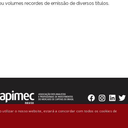
ou volumes recordes de emissão de diversos títulos.
 utilizar o nosso website, estará a concordar com todos os cookies de
o Badaró, 300 - 2º andar Cep: 01008-000 - São Paulo, SP (11)