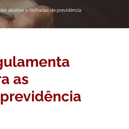
des abertas e fechadas de previdência
egulamenta
ra as
 previdência