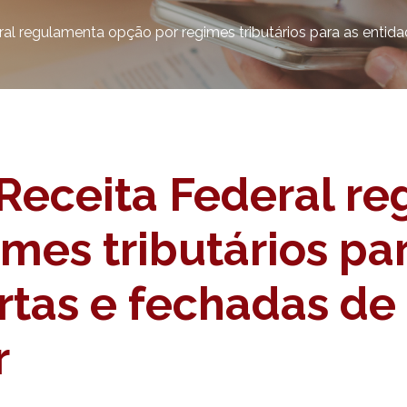
al regulamenta opção por regimes tributários para as entida
Receita Federal r
mes tributários pa
rtas e fechadas de
r