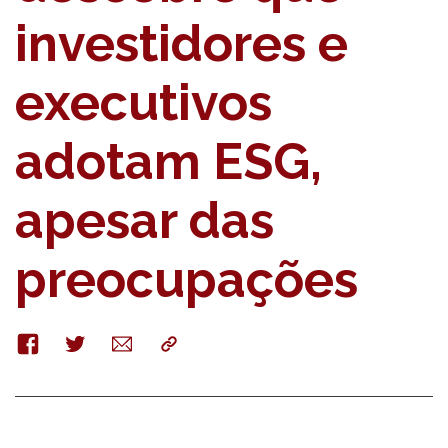
investidores e
executivos
adotam ESG,
apesar das
preocupações
Facebook
Twitter
E-
Copy
mail