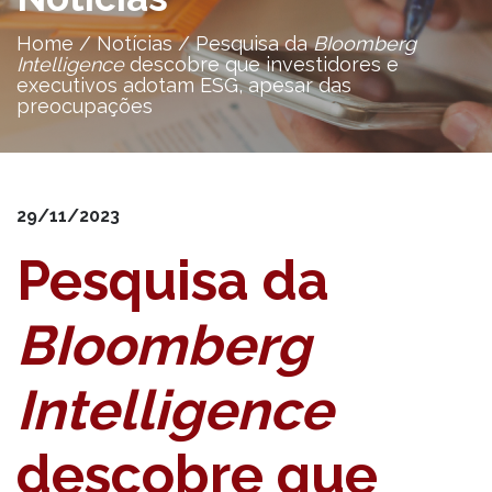
Home
/
Notícias
/
Pesquisa da
BIoomberg
Intelligence
descobre que investidores e
executivos adotam ESG, apesar das
preocupações
29/11/2023
Pesquisa da
BIoomberg
Intelligence
descobre que