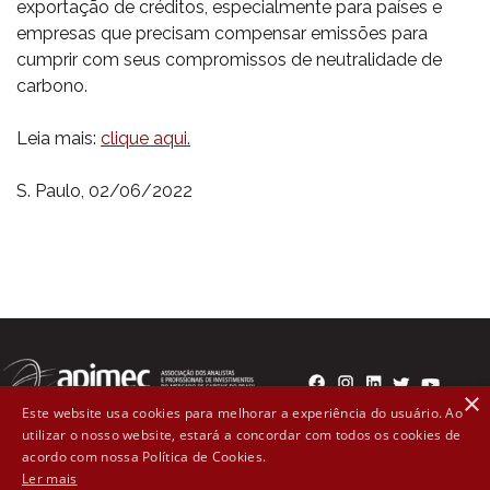
exportação de créditos, especialmente para países e
empresas que precisam compensar emissões para
cumprir com seus compromissos de neutralidade de
carbono.
Leia mais:
clique aqui.
S. Paulo, 02/06/2022
×
Este website usa cookies para melhorar a experiência do usuário. Ao
utilizar o nosso website, estará a concordar com todos os cookies de
Rua Líbero Badaró, 300 - 2º andar Cep: 01008-000 - São
acordo com nossa Política de Cookies.
Ler mais
Paulo, SP (11) 3107-1571