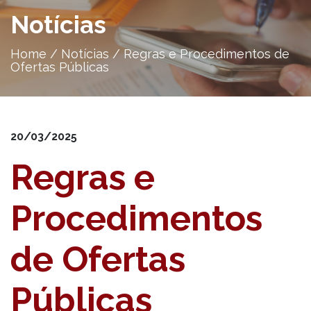
Notícias
Home
/
Notícias
/
Regras e Procedimentos de
Ofertas Públicas
20/03/2025
Regras e
Procedimentos
de Ofertas
Públicas