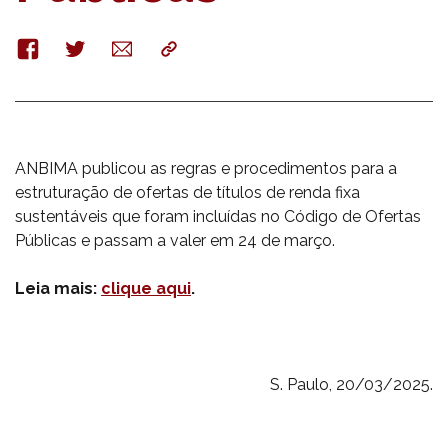
Facebook
Twitter
E-
Copy
mail
ANBIMA publicou as regras e procedimentos para a
estruturação de ofertas de títulos de renda fixa
sustentáveis que foram incluídas no Código de Ofertas
Públicas e passam a valer em 24 de março.
Leia mais:
clique aqui
.
S. Paulo, 20/03/2025.