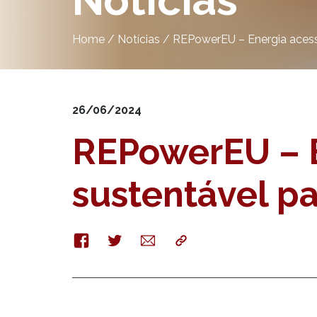
Notícias
Home
/
Notícias
/
REPowerEU – Energia acessí
26/06/2024
REPowerEU – E
sustentável p
Facebook
Twitter
E-
Copy
mail