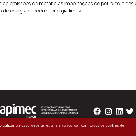
 de emissões de metano às importações de petróleo e gás da 
o de energia e produzir energia limpa.
 utilizar o nosso website, estará a concordar com todos os cookies de
o Badaró, 300 - 2º andar Cep: 01008-000 - São Paulo, SP (11)