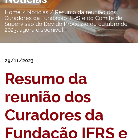
Home
/
Notícias
/
Resumo da reunião dos
Curadores da Fundação IFRS e do Comitê de
Supervisão do Devido Processo de outubro de
2023, agora disponível
29/11/2023
Resumo da
reunião dos
Curadores da
Fundação IFRS e