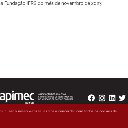
 da Fundação IFRS do mês de novembro de 2023.
 utilizar o nosso website, estará a concordar com todos os cookies de
o Badaró, 300 - 2º andar Cep: 01008-000 - São Paulo, SP (11)