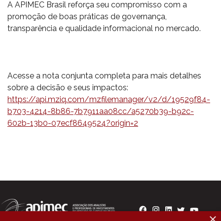
A APIMEC Brasil reforça seu compromisso com a
promoção de boas práticas de governança,
transparência e qualidade informacional no mercado.
Acesse a nota conjunta completa para mais detalhes
sobre a decisão e seus impactos:
https://api.mziq.com/mzfilemanager/v2/d/19529f84-
b703-4214-8b86-7b7911aa08cc/a5270b39-b92c-
602b-13b0-07ecf8649524?origin=2
×