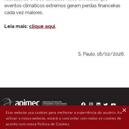
eventos climáticos extremos geram perdas financeiras
cada vez maiores.
Leia mais:
clique aqui
.
S. Paulo, 18/02/2026.
×
Este website usa cookies para melhorar a experiência do usuário. Ao
utilizar o nosso website, estará a concordar com todos os cookies de
Rua Líbero Badaró, 300 - 2º andar Cep: 01008-000 - São
acordo com nossa Política de Cookies.