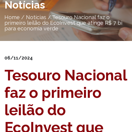
Notícias
Home
/
Notícias
/
Tesouro Nacional faz o
primeiro leilão do EcoInvest que atinge R$ 7 bi
para economia verde
06/11/2024
Tesouro Nacional
faz o primeiro
leilão do
EcoInvest que